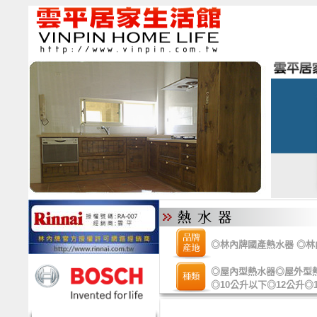
◎
林內牌國產熱水器
◎
林
◎
屋內型熱水器
◎
屋外型
◎
10公升以下
◎
12公升
◎