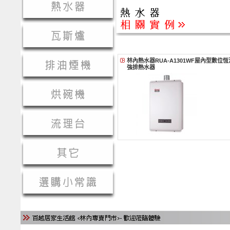
林內熱水器RUA-A1301WF屋內型數位恆
強排熱水器