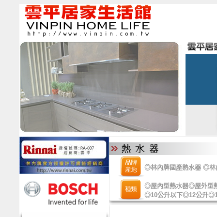
◎
林內牌國產熱水器
◎
林
◎
屋內型熱水器
◎
屋外型
◎
10公升以下
◎
12公升
◎