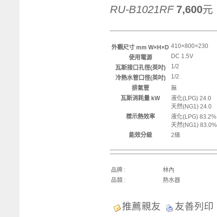
RU-B1021RF
7,600
元
410×800×230
外觀尺寸 mm W×H×D
DC 1.5V
使用電源
1/2
瓦斯接口孔徑(英吋)
1/2
冷熱水管口徑(英吋)
排氣管
無
瓦斯消耗量 kW
液化(LPG) 24.0
天然(NG1) 24.0
標示熱效率
液化(LPG) 83.2%
天然(NG1) 83.0%
能效分級
2級
品牌 :
林內
品類 :
熱水器
推薦親友
友善列印