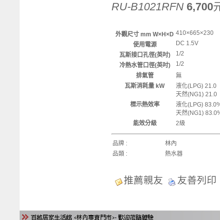
RU-B1021RFN
6,700
410×665×230
外觀尺寸 mm W×H×D
DC 1.5V
使用電源
1/2
瓦斯接口孔徑(英吋)
1/2
冷熱水管口徑(英吋)
排氣管
無
瓦斯消耗量 kW
液化(LPG) 21.0
天然(NG1) 21.0
標示熱效率
液化(LPG) 83.0
天然(NG1) 83.0
能效分級
2級
品牌 :
林內
品類 :
熱水器
推薦親友
友善列印