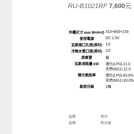
RU-B1021RF
7,600
元
410×800×230
外觀尺寸 mm W×H×D
DC 1.5V
使用電源
1/2
瓦斯接口孔徑(英吋)
1/2
冷熱水管口徑(英吋)
排氣管
無
瓦斯消耗量 kW
液化(LPG) 21.0
天然(NG1) 21.0
標示熱效率
液化(LPG) 83.0%
天然(NG1) 83.0%
能效分級
2級
品牌 :
林內
品類 :
熱水器