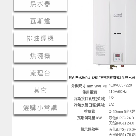
林內熱水器RU-1251FE強制排氣式12L熱水器
410×665×220
外觀尺寸 mm W×H×D
110V/60Hz
使用電源
1/2
瓦斯接口孔徑(英吋)
1/2
冷熱水管口徑(英吋)
排氣管
Φ 60mm 5米3彎
瓦斯消耗量 kW
液化(LPG) 24.0
天然(NG1) 24.0
標示熱效率
液化(LPG) 79.0
天然(NG1) 79.0